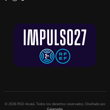
©
2026
RSD Alcalá. Todos los derechos reservados. Diseñado por
Gaiamedia
.