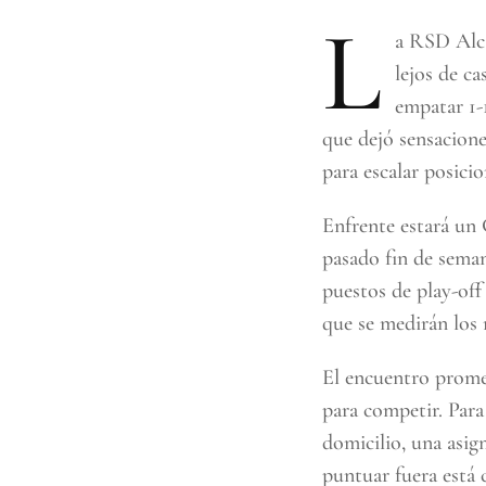
L
a RSD Alcal
lejos de c
empatar 1-
que dejó sensacione
para escalar posicio
Enfrente estará un 
pasado fin de semana
puestos de play-off 
que se medirán los r
El encuentro prome
para competir. Para
domicilio, una asi
puntuar fuera está