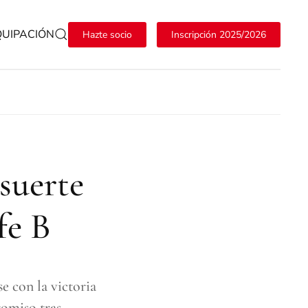
QUIPACIÓN
Hazte socio
Inscripción 2025/2026
suerte
fe B
e con la victoria
romiso tras