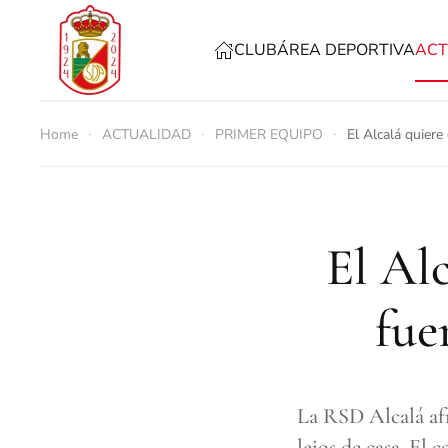
CLUB
ÁREA DEPORTIVA
ACT
Skip to main content
Home
ACTUALIDAD
PRIMER EQUIPO
El Alcalá quiere
El Al
fue
La RSD Alcalá afr
lejos de casa. El