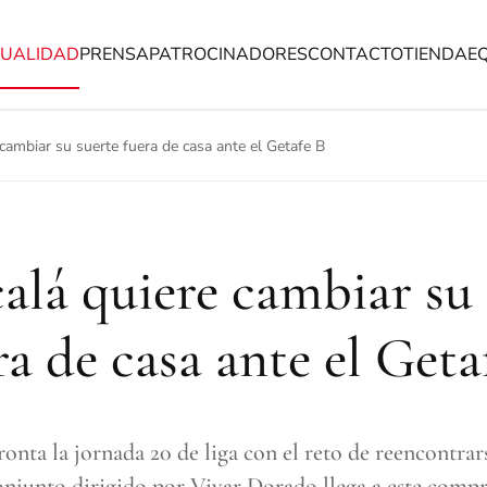
UALIDAD
PRENSA
PATROCINADORES
CONTACTO
TIENDA
E
 cambiar su suerte fuera de casa ante el Getafe B
calá quiere cambiar su 
ra de casa ante el Geta
onta la jornada 20 de liga con el reto de reencontrars
 conjunto dirigido por Vivar Dorado llega a este comp