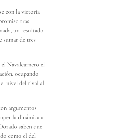
e con la victoria
mpromiso tras
rnada, un resultado
e sumar de tres
 el Navalcarnero el
icación, ocupando
l nivel del rival al
 con argumentos
mper la dinámica a
r Dorado saben que
ado como el del