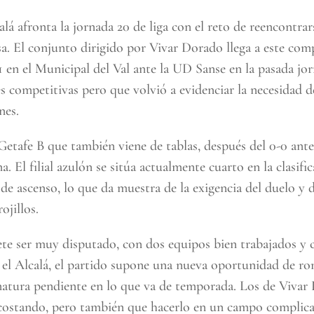
á afronta la jornada 20 de liga con el reto de reencontrars
asa. El conjunto dirigido por Vivar Dorado llega a este co
1 en el Municipal del Val ante la UD Sanse en la pasada jo
s competitivas pero que volvió a evidenciar la necesidad d
nes.
Getafe B que también viene de tablas, después del 0-0 ante
. El filial azulón se sitúa actualmente cuarto en la clasif
de ascenso, lo que da muestra de la exigencia del duelo y de
ojillos.
te ser muy disputado, con dos equipos bien trabajados y
 el Alcalá, el partido supone una nueva oportunidad de ro
gnatura pendiente en lo que va de temporada. Los de Viva
 costando, pero también que hacerlo en un campo complic