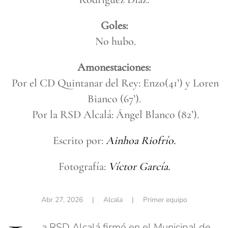
Goles:
No hubo.
Amonestaciones:
Por el CD Quintanar del Rey: Enzo(41’) y Loren
Bianco (67’).
Por la RSD Alcalá: Ángel Blanco (82’).
Escrito por:
Ainhoa Riofrío.
Fotografía:
Víctor García.
Abr 27, 2026
| Alcala |
Primer equipo
a RSD Alcalá firmó en el Municipal de