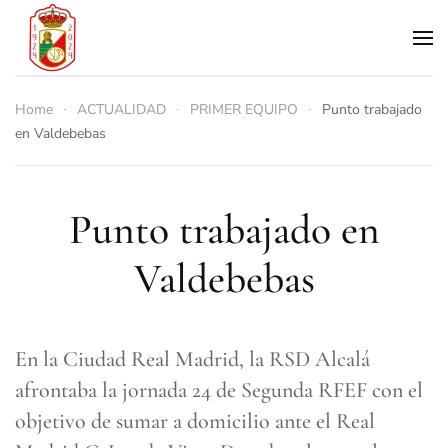
Skip to main content
Home
ACTUALIDAD
PRIMER EQUIPO
Punto trabajado
en Valdebebas
Punto trabajado en
Valdebebas
En la
Ciudad Real Madrid
, la
RSD Alcalá
afrontaba la jornada 24 de
Segunda RFEF
con el
objetivo de sumar a domicilio ante el
Real