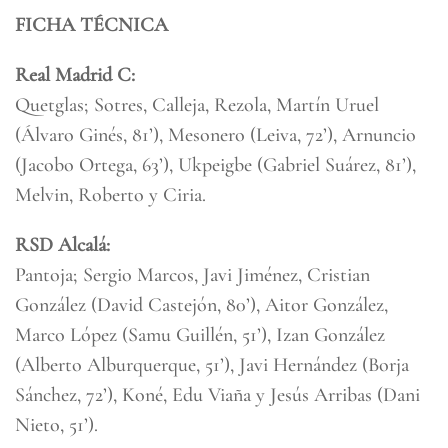
FICHA TÉCNICA
Real Madrid C:
Quetglas; Sotres, Calleja, Rezola, Martín Uruel
(Álvaro Ginés, 81’), Mesonero (Leiva, 72’), Arnuncio
(Jacobo Ortega, 63’), Ukpeigbe (Gabriel Suárez, 81’),
Melvin, Roberto y Ciria.
RSD Alcalá:
Pantoja; Sergio Marcos, Javi Jiménez, Cristian
González (David Castejón, 80’), Aitor González,
Marco López (Samu Guillén, 51’), Izan González
(Alberto Alburquerque, 51’), Javi Hernández (Borja
Sánchez, 72’), Koné, Edu Viaña y Jesús Arribas (Dani
Nieto, 51’).