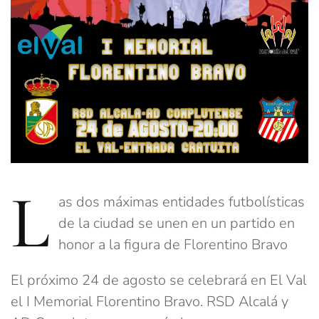
L
as dos máximas entidades futbolísticas
de la ciudad se unen en un partido en
honor a la figura de Florentino Bravo
El próximo 24 de agosto se celebrará en El Val
el I Memorial Florentino Bravo. RSD Alcalá y