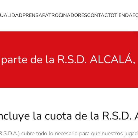
UALIDAD
PRENSA
PATROCINADORES
CONTACTO
TIENDA
E
 parte de la R.S.D. ALCALÁ, 
ncluye la cuota de la R.S.D. 
R.S.D.A.) cubre todo lo necesario para que nuestros jugad